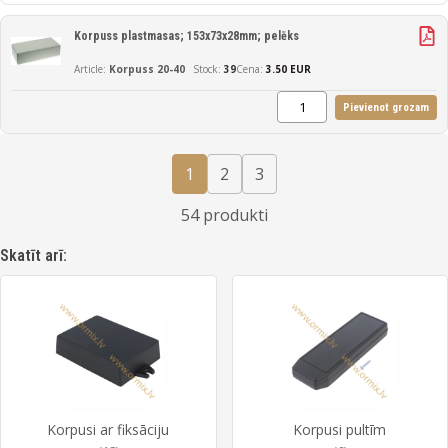
Korpuss plastmasas; 153x73x28mm; pelēks
Korpuss 20-40
39
Cena:
3.50 EUR
Pievienot grozam
1
2
3
54 produkti
Skatīt arī:
Korpusi ar fiksāciju
Korpusi pultīm