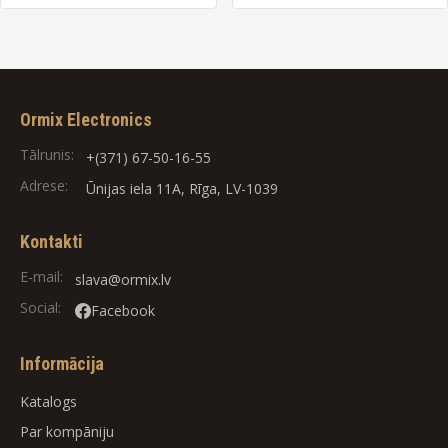
Ormix Electronics
Tālrunis:
+(371) 67-50-16-55
Adrese:
Ūnijas iela 11A, Rīga, LV-1039
Kontakti
E-mail:
slava@ormix.lv
Social:
Facebook
Informācija
Katalogs
Par kompāniju