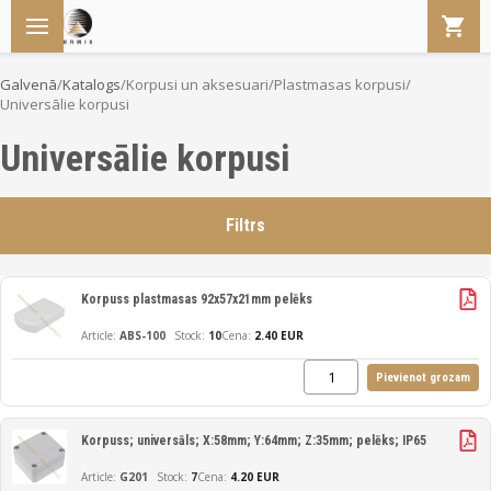
Galvenā
/
Katalogs
/
Korpusi un aksesuari
/
Plastmasas korpusi
/
Universālie korpusi
Universālie korpusi
Filtrs
Korpuss plastmasas 92x57x21mm pelēks
ABS-100
10
Cena:
2.40 EUR
Pievienot grozam
Korpuss; universāls; X:58mm; Y:64mm; Z:35mm; pelēks; IP65
G201
7
Cena:
4.20 EUR