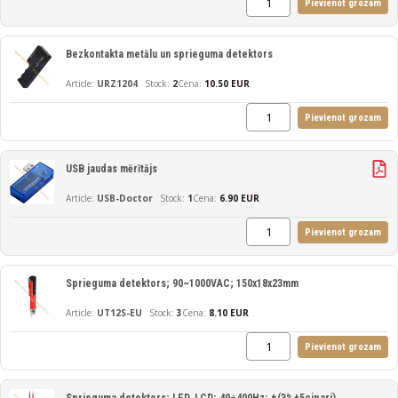
Pievienot grozam
Bezkontakta metālu un sprieguma detektors
URZ1204
2
Cena:
10.50 EUR
Pievienot grozam
USB jaudas mērītājs
USB-Doctor
1
Cena:
6.90 EUR
Pievienot grozam
Sprieguma detektors; 90~1000VAC; 150x18x23mm
UT12S-EU
3
Cena:
8.10 EUR
Pievienot grozam