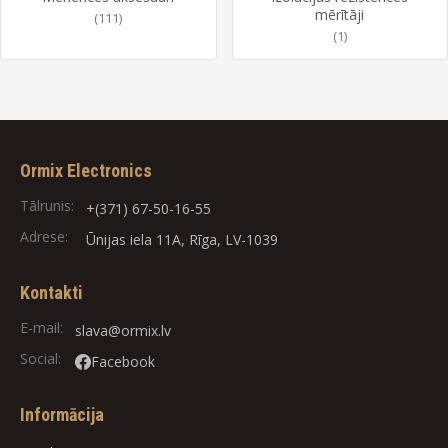
mērītāji
(111)
(1)
Ormix Electronics
Tālrunis:
+(371) 67-50-16-55
Adrese:
Ūnijas iela 11A, Rīga, LV-1039
Kontakti
E-mail:
slava@ormix.lv
Social:
Facebook
Informācija