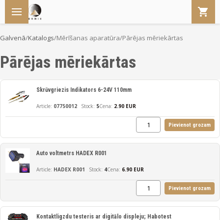
Galvenā
/
Katalogs
/
Mērīšanas aparatūra
/
Pārējas mēriekārtas
Pārējas mēriekārtas
Skrūvgriezis Indikators 6-24V 110mm
07750012
5
Cena:
2.90 EUR
Pievienot grozam
Auto voltmetrs HADEX R001
HADEX R001
4
Cena:
6.90 EUR
Pievienot grozam
Kontaktligzdu testeris ar digitālo displeju; Habotest