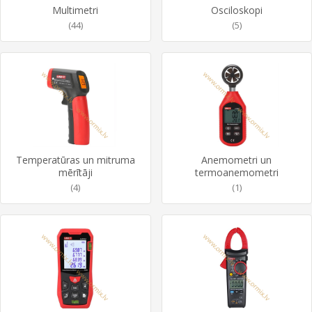
Multimetri
Osciloskopi
(44)
(5)
Temperatūras un mitruma
Anemometri un
mērītāji
termoanemometri
(4)
(1)