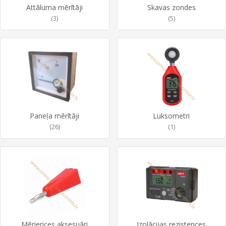
Attāluma mērītāji
Skavas zondes
(3)
(5)
Paneļa mērītāji
Luksometri
(26)
(1)
Mērierices aksesuāri
Izolācijas rezistences