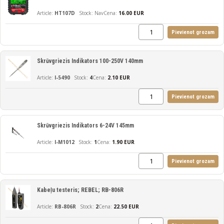
HT107D
Nav
Cena:
16.00 EUR
Pievienot grozam
Skrūvgriezis Indikators 100-250V 140mm
I-5490
4
Cena:
2.10 EUR
Pievienot grozam
Skrūvgriezis Indikators 6-24V 145mm
I-M1012
1
Cena:
1.90 EUR
Pievienot grozam
Kabeļu testeris; REBEL; RB-806R
RB-806R
2
Cena:
22.50 EUR