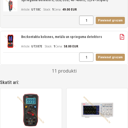
Sprieguma detektors; LED, LCD; 40÷400Hz; ±(3%+5cipari)
UT18C
1
Cena:
49.00 EUR
Pievienot grozam
Bezkontakta koksnes, metālu un sprieguma detektors
UT387E
1
Cena:
58.00 EUR
Pievienot grozam
11 produkti
Skatīt arī: