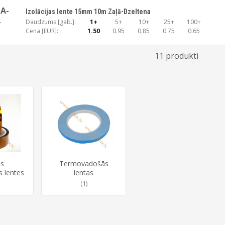
A-
Izolācijas lente 15mm 10m Zaļā-Dzeltena
-
Daudzums [gab.]:
1+
5+
10+
25+
100+
Cena [EUR]:
1.50
0.95
0.85
0.75
0.65
G
11 produkti
as
Termovadošās
 lentes
lentas
(1)