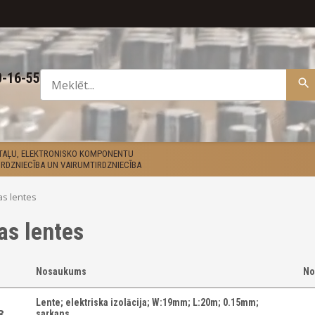
0-16-55
ETAĻU, ELEKTRONISKO KOMPONENTU
RDZNIECĪBA UN VAIRUMTIRDZNIECĪBA
jas lentes
jas lentes
Nosaukums
No
Lente; elektriska izolācija; W:19mm; L:20m; 0.15mm;
8-
sarkans