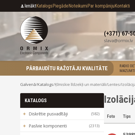
Ienākt
Katalogs
Piegāde
Noteikumi
Par kompāniju
Kontakti
(+371) 67-5
slava@ormix.lv
RADIO D
PĀRBAUDĪTU RAŽOTĀJU KVALITĀTE
MAZUMTI
Galvenā
/
Katalogs
/
Ķīmiskie līdzekļi un materiāli
/
Lentes
/
Izolāci
Izolāci
KATALOGS
+
Diskrētie pusvadītāji
(582)
Foto
Tips
+
Pasīvie komponenti
(2313)
5398