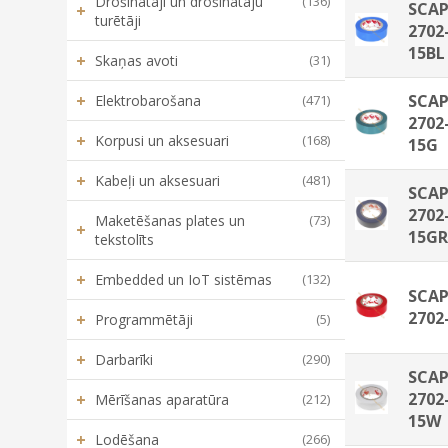
Drošinātāji un drošinātāju
(136)
SCAP
+
turētāji
2702
15BL
+
Skaņas avoti
(31)
+
SCAP
Elektrobarošana
(471)
2702
+
Korpusi un aksesuari
(168)
15G
+
Kabeļi un aksesuari
(481)
SCAP
2702
Maketēšanas plates un
(73)
+
15G
tekstolīts
+
Embedded un IoT sistēmas
(132)
SCAP
2702
+
Programmētāji
(5)
+
Darbarīki
(290)
SCAP
2702
+
Mērīšanas aparatūra
(212)
15W
+
Lodēšana
(266)