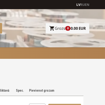
LV
RU
EN
Grozs
0.00 EUR
0
liktavā
Spec.
Pievienot grozam