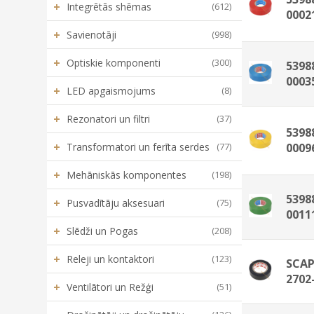
+
Integrētās shēmas
(612)
0002
+
Savienotāji
(998)
+
Optiskie komponenti
(300)
5398
0003
+
LED apgaismojums
(8)
+
Rezonatori un filtri
(37)
5398
+
Transformatori un ferīta serdes
(77)
0009
+
Mehāniskās komponentes
(198)
5398
+
Pusvadītāju aksesuari
(75)
0011
+
Slēdži un Pogas
(208)
+
Releji un kontaktori
(123)
SCAP
2702
+
Ventilātori un Režģi
(51)