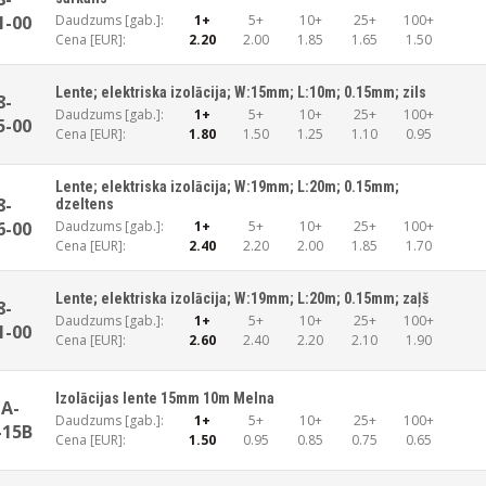
1-00
Daudzums [gab.]:
1+
5+
10+
25+
100+
Cena [EUR]:
2.20
2.00
1.85
1.65
1.50
Lente; elektriska izolācija; W:15mm; L:10m; 0.15mm; zils
8-
Daudzums [gab.]:
1+
5+
10+
25+
100+
5-00
Cena [EUR]:
1.80
1.50
1.25
1.10
0.95
Lente; elektriska izolācija; W:19mm; L:20m; 0.15mm;
8-
dzeltens
6-00
Daudzums [gab.]:
1+
5+
10+
25+
100+
Cena [EUR]:
2.40
2.20
2.00
1.85
1.70
Lente; elektriska izolācija; W:19mm; L:20m; 0.15mm; zaļš
8-
Daudzums [gab.]:
1+
5+
10+
25+
100+
1-00
Cena [EUR]:
2.60
2.40
2.20
2.10
1.90
Izolācijas lente 15mm 10m Melna
A-
Daudzums [gab.]:
1+
5+
10+
25+
100+
-15B
Cena [EUR]:
1.50
0.95
0.85
0.75
0.65