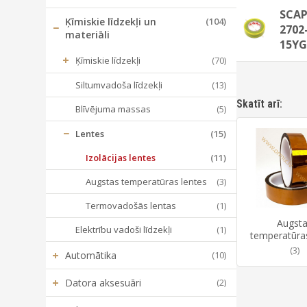
SCAP
Ķīmiskie līdzekļi un
(104)
−
2702
materiāli
15Y
+
Ķīmiskie līdzekļi
(70)
Siltumvadoša līdzekļi
(13)
Skatīt arī:
Blīvējuma massas
(5)
−
Lentes
(15)
Izolācijas lentes
(11)
Augstas temperatūras lentes
(3)
Termovadošās lentas
(1)
Augst
Elektrību vadoši līdzekļi
(1)
temperatūras
(3)
+
Automātika
(10)
+
Datora aksesuāri
(2)