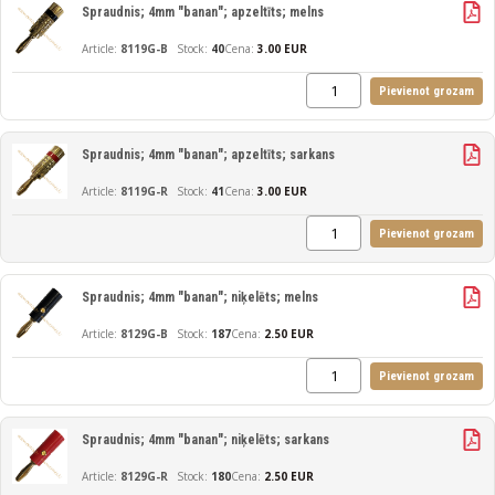
Spraudnis; 4mm "banan"; apzeltīts; melns
8119G-B
40
Cena:
3.00 EUR
Pievienot grozam
Spraudnis; 4mm "banan"; apzeltīts; sarkans
8119G-R
41
Cena:
3.00 EUR
Pievienot grozam
Spraudnis; 4mm "banan"; niķelēts; melns
8129G-B
187
Cena:
2.50 EUR
Pievienot grozam
Spraudnis; 4mm "banan"; niķelēts; sarkans
8129G-R
180
Cena:
2.50 EUR