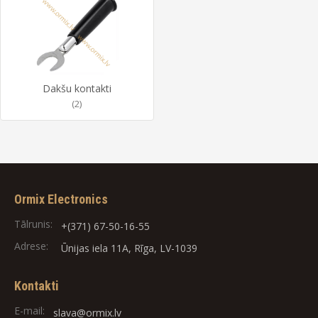
Dakšu kontakti
(2)
Ormix Electronics
Tālrunis:
+(371) 67-50-16-55
Adrese:
Ūnijas iela 11A, Rīga, LV-1039
Kontakti
E-mail:
slava@ormix.lv