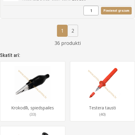
Pievienot grozam
1
2
36 produkti
Skatīt arī:
Krokodīli, spiedspailes
Testera tausti
(33)
(40)