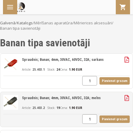
Galvenā
/
Katalogs
/
Mērīšanas aparatūra
/
Mērierices aksesuāri
/
Banan tipa savienotāji
Banan tipa savienotāji
Spraudnis; Banan; 4mm, 30VAC, 60VDC, 32A; sarkans
25.403.1
24
Cena:
1.90 EUR
Pievienot grozam
Spraudnis; Banan; 4mm, 30VAC, 60VDC, 32A; melns
25.403.2
19
Cena:
1.90 EUR
Pievienot grozam