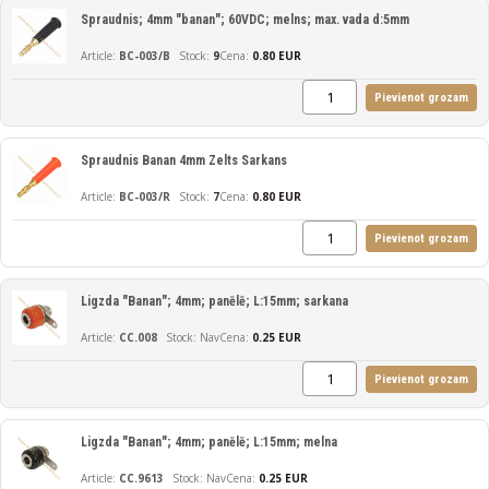
Spraudnis; 4mm "banan"; 60VDC; melns; max. vada d:5mm
BC-003/B
9
Cena:
0.80 EUR
Pievienot grozam
Spraudnis Banan 4mm Zelts Sarkans
BC-003/R
7
Cena:
0.80 EUR
Pievienot grozam
Ligzda "Banan"; 4mm; panēlē; L:15mm; sarkana
CC.008
Nav
Cena:
0.25 EUR
Pievienot grozam
Ligzda "Banan"; 4mm; panēlē; L:15mm; melna
CC.9613
Nav
Cena:
0.25 EUR