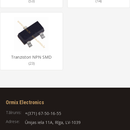
(53)
(14)
Tranzistori NPN SMD
(23)
Ormix Electronics
Tālrunis:
+(371) 67-50-16-55
Adrese:
Ūnijas iela 11A, Rīga, LV-1039