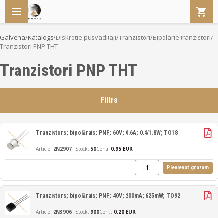
Galvenā
/
Katalogs
/
Diskrētie pusvadītāji
/
Tranzistori
/
Bipolārie tranzistori
/
Tranzistori PNP THT
Tranzistori PNP THT
Filtrs
Tranzistors; bipolārais; PNP; 60V; 0.6A; 0.4/1.8W; TO18
2N2907
50
Cena:
0.95 EUR
Pievienot grozam
Tranzistors; bipolārais; PNP; 40V; 200mA; 625mW; TO92
2N3906
900
Cena:
0.20 EUR