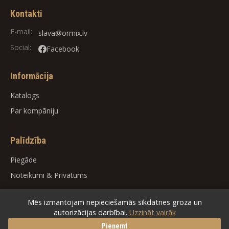
Kontakti
E-mail:
slava@ormix.lv
Social:
Facebook
Informācija
Katalogs
Par kompāniju
Palīdzība
Piegāde
Noteikumi
&
Privātums
Mēs izmantojam nepieciešamās sīkdatnes groza un
autorizācijas darbībai.
Uzzināt vairāk
© 2026
ORMIX
. All rights reserved.
Pieņemt