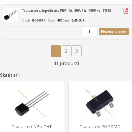
Tranzistors; bipolārais; PNP; 1A; 80V; 1W; 100MHz; TO92
BC640TA
487
Cena:
0.40 EUR
Pievienot grozam
1
2
3
41 produkti
Skatīt arī:
Tranzistori NPN THT
Tranzistori PNP SMD