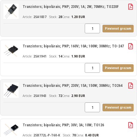
Tranzistors; bipolārais; PNP; 230V; 1A; 2W; 70MHz; TO220F
2SA1837
28
Cena:
1.20 EUR
Pievienot grozam
Tranzistors; bipolārais; PNP; 160V; 10A; 100W; 30MHz; TO-247
2SA1941
14
Cena:
1.90 EUR
Pievienot grozam
Tranzistors; bipolārais; PNP; 230V; 15A; 150W; 30MHz; TO264
2SA1943
72
Cena:
2.90 EUR
Pievienot grozam
Tranzistors; bipolārais; PNP; 30V; 3A; 10W; TO126
2SB772L-P-T60-K
70
Cena:
0.40 EUR