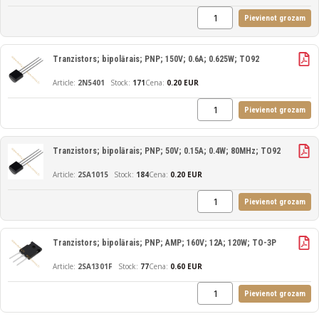
Pievienot grozam
Tranzistors; bipolārais; PNP; 150V; 0.6A; 0.625W; TO92
2N5401
171
Cena:
0.20 EUR
Pievienot grozam
Tranzistors; bipolārais; PNP; 50V; 0.15A; 0.4W; 80MHz; TO92
2SA1015
184
Cena:
0.20 EUR
Pievienot grozam
Tranzistors; bipolārais; PNP; AMP; 160V; 12A; 120W; TO-3P
2SA1301F
77
Cena:
0.60 EUR
Pievienot grozam