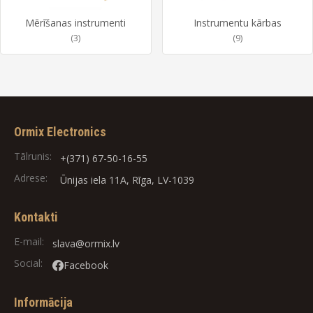
Mērīšanas instrumenti
Instrumentu kārbas
(3)
(9)
Ormix Electronics
Tālrunis:
+(371) 67-50-16-55
Adrese:
Ūnijas iela 11A, Rīga, LV-1039
Kontakti
E-mail:
slava@ormix.lv
Social:
Facebook
Informācija