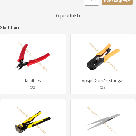
Pievienot grozam
6 produkti
Skatīt arī:
Knaibles
Apspiežamās stangas
(32)
(29)