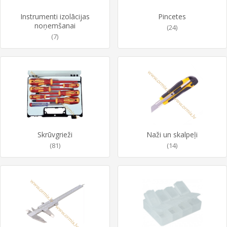
Instrumenti izolācijas
Pincetes
noņemšanai
(24)
(7)
Skrūvgrieži
Naži un skalpeļi
(81)
(14)