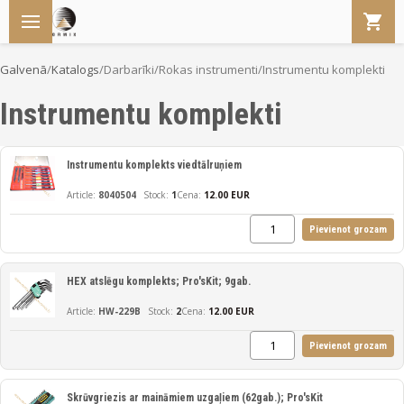
Galvenā
/
Katalogs
/
Darbarīki
/
Rokas instrumenti
/
Instrumentu komplekti
Instrumentu komplekti
Instrumentu komplekts viedtālruņiem
8040504
1
Cena:
12.00 EUR
Pievienot grozam
HEX atslēgu komplekts; Pro'sKit; 9gab.
HW-229B
2
Cena:
12.00 EUR
Pievienot grozam
Skrūvgriezis ar maināmiem uzgaļiem (62gab.); Pro'sKit