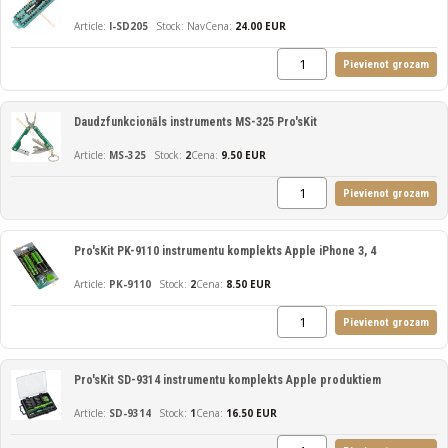
I-SD205
Nav
Cena:
24.00 EUR
Pievienot grozam
Daudzfunkcionāls instruments MS-325 Pro'sKit
MS-325
2
Cena:
9.50 EUR
Pievienot grozam
Pro'sKit PK-9110 instrumentu komplekts Apple iPhone 3, 4
PK-9110
2
Cena:
8.50 EUR
Pievienot grozam
Pro'sKit SD-9314 instrumentu komplekts Apple produktiem
SD-9314
1
Cena:
16.50 EUR