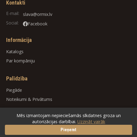
Kontakti
E-mail:
slava@ormix.lv
Social:
Facebook
Informācija
Katalogs
Par kompāniju
Palīdzība
Piegāde
Noteikumi
&
Privātums
Mēs izmantojam nepieciešamās sīkdatnes groza un
autorizācijas darbībai.
Uzzināt vairāk
© 2026
ORMIX
. All rights reserved.
Pieņemt