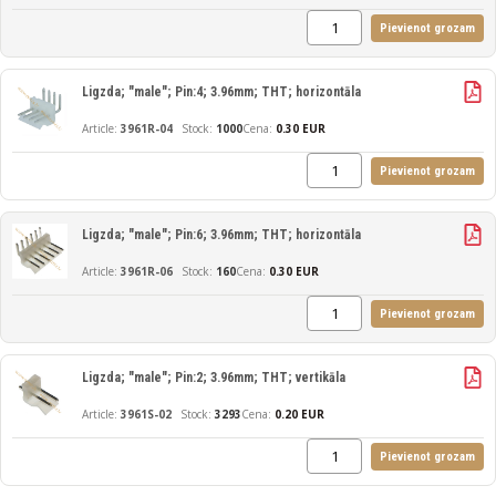
Pievienot grozam
Ligzda; "male"; Pin:4; 3.96mm; THT; horizontāla
3961R-04
1000
Cena:
0.30 EUR
Pievienot grozam
Ligzda; "male"; Pin:6; 3.96mm; THT; horizontāla
3961R-06
160
Cena:
0.30 EUR
Pievienot grozam
Ligzda; "male"; Pin:2; 3.96mm; THT; vertikāla
3961S-02
3293
Cena:
0.20 EUR
Pievienot grozam