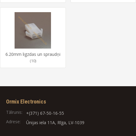
6.20mm ligzdas un spraudņi
(10)
Ormix Electronics
Tālrunis:
+(371) 67-50-16-55
Adrese:
Ūnijas iela 11A, Rīga, LV-1039