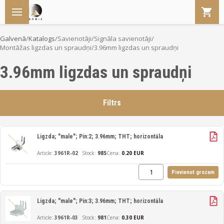
Galvenā
/
Katalogs
/
Savienotāji
/
Signāla savienotāji
/
Montāžas ligzdas un spraudņi
/
3.96mm ligzdas un spraudņi
3.96mm ligzdas un spraudņi
Filtrs
Ligzda; "male"; Pin:2; 3.96mm; THT; horizontāla
3961R-02
985
Cena:
0.20 EUR
Pievienot grozam
Ligzda; "male"; Pin:3; 3.96mm; THT; horizontāla
3961R-03
981
Cena:
0.30 EUR