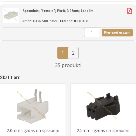
Spraudnis; "female"; Pin:8; 3.96mm; kabelim
H3967-08
142
Cena:
0.30 EUR
Pievienot grozam
1
2
35 produkti
Skatīt arī:
2.0mm ligzdas un spraudņi
2.5mm ligzdas un spraudņi