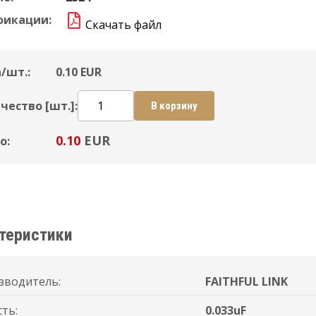
фикации:
Скачать файл
/шт.:
0.10
EUR
чество [шт.]:
В корзину
0.10
EUR
о:
теристики
зводитель:
FAITHFUL LINK
ть:
0.033uF