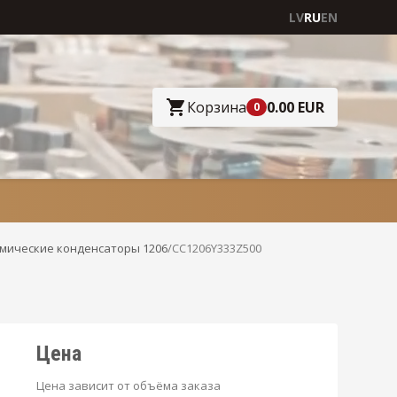
LV
RU
EN
Корзина
0.00 EUR
0
мические конденсаторы 1206
/
CC1206Y333Z500
Цена
Цена зависит от объёма заказа