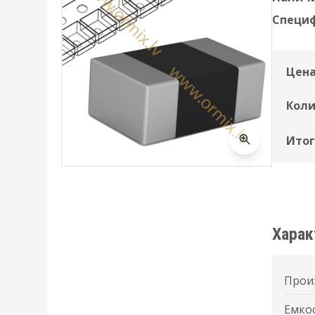
Специ
Цена
Коли
Итог
Харак
Прои
Емкос