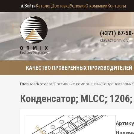
Войти
Каталог
Доставка
Условия
О компании
Контакты
(+371) 67-50
slava@ormix.lv
КАЧЕСТВО ПРОВЕРЕННЫХ ПРОИЗВОДИТЕЛЕЙ
Главная
/
Каталог
/
Пассивные компоненты
/
Конденсаторы
/
К
Конденсатор; MLCC; 1206; 
Артику
Наличи