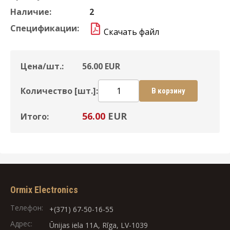
Наличие:
2
Спецификации:
Скачать файл
Цена/шт.:
56.00
EUR
Количество [шт.]:
В корзину
56.00
EUR
Итого:
Ormix Electronics
Телефон:
+(371) 67-50-16-55
Адрес:
Ūnijas iela 11A, Rīga, LV-1039