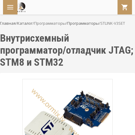
Главная
/
Каталог
/
Программаторы
/
Программаторы
/
STLINK-V3SET
Внутрисхемный
программатор/отладчик JTAG;
STM8 и STM32