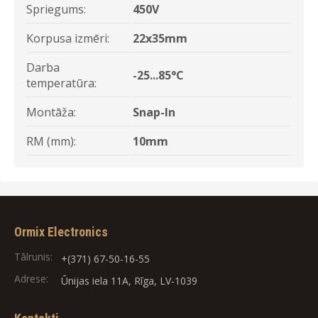
Spriegums:
450V
Korpusa izmēri:
22x35mm
Darba
-25...85°C
temperatūra:
Montāža:
Snap-In
RM (mm):
10mm
Ormix Electronics
Tālrunis:
+(371) 67-50-16-55
Adrese:
Ūnijas iela 11A, Rīga, LV-1039