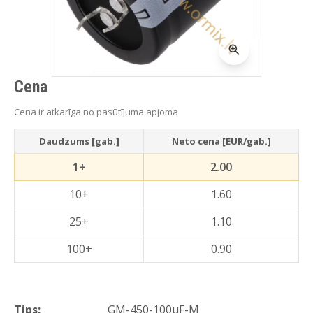
Cena
Cena ir atkarīga no pasūtījuma apjoma
Daudzums [gab.]
Neto cena [EUR/gab.]
1+
2.00
10+
1.60
25+
1.10
100+
0.90
Tips:
GM-450-100uF-M